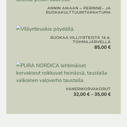
ANNIN AIKAAN – PERINNE- JA
RUOKAKULTTUURITAPAHTUMA
RUOKAA VILLIYRTEISTÄ 16.6.
TOHMAJÄRVELLÄ
85,00
€
VANERIKORVAKORUT
Hintalu
32,00
€
–
35,00
€
32,00 €
-
35,00 €