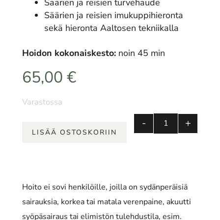
Säärien ja reisien turvehaude
Säärien ja reisien imukuppihieronta
sekä hieronta Aaltosen tekniikalla
Hoidon kokonaiskesto:
noin 45 min
65,00
€
Varastossa
-
+
Turvehoito: s
LISÄÄ OSTOSKORIIN
Hoito ei sovi henkilöille, joilla on sydänperäisiä
sairauksia, korkea tai matala verenpaine, akuutti
syöpäsairaus tai elimistön tulehdustila, esim.