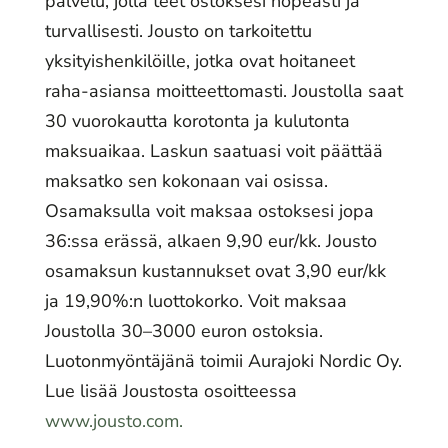
palvelu, jolla teet ostoksesi nopeasti ja
turvallisesti. Jousto on tarkoitettu
yksityishenkilöille, jotka ovat hoitaneet
raha-asiansa moitteettomasti. Joustolla saat
30 vuorokautta korotonta ja kulutonta
maksuaikaa. Laskun saatuasi voit päättää
maksatko sen kokonaan vai osissa.
Osamaksulla voit maksaa ostoksesi jopa
36:ssa erässä, alkaen 9,90 eur/kk. Jousto
osamaksun kustannukset ovat 3,90 eur/kk
ja 19,90%:n luottokorko. Voit maksaa
Joustolla 30–3000 euron ostoksia.
Luotonmyöntäjänä toimii Aurajoki Nordic Oy.
Lue lisää Joustosta osoitteessa
www.jousto.com.