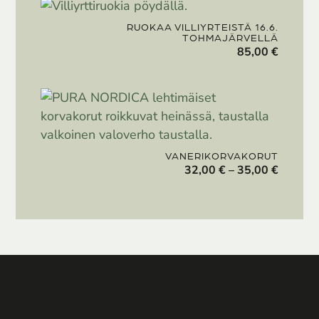
RUOKAA VILLIYRTEISTÄ 16.6.
TOHMAJÄRVELLÄ
85,00
€
VANERIKORVAKORUT
Hintalu
32,00
€
–
35,00
€
32,00 €
-
35,00 €