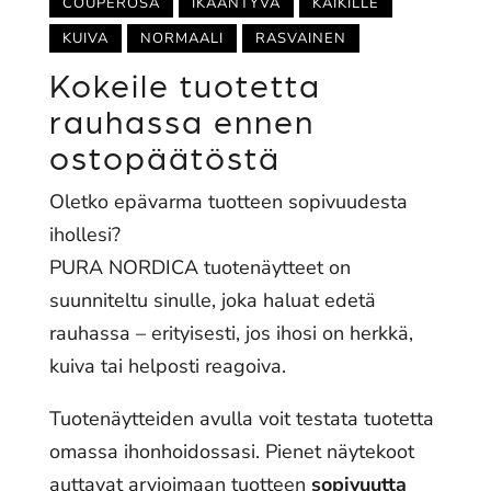
COUPEROSA
IKÄÄNTYVÄ
KAIKILLE
KUIVA
NORMAALI
RASVAINEN
Kokeile tuotetta
rauhassa ennen
ostopäätöstä
Oletko epävarma tuotteen sopivuudesta
ihollesi?
PURA NORDICA tuotenäytteet on
suunniteltu sinulle, joka haluat edetä
rauhassa – erityisesti, jos ihosi on herkkä,
kuiva tai helposti reagoiva.
Tuotenäytteiden avulla voit testata tuotetta
omassa ihonhoidossasi. Pienet näytekoot
auttavat arvioimaan tuotteen
sopivuutta