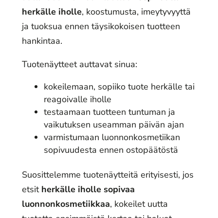
herkälle iholle
, koostumusta, imeytyvyyttä
ja tuoksua ennen täysikokoisen tuotteen
hankintaa.
Tuotenäytteet auttavat sinua:
kokeilemaan, sopiiko tuote herkälle tai
reagoivalle iholle
testaamaan tuotteen tuntuman ja
vaikutuksen useamman päivän ajan
varmistumaan luonnonkosmetiikan
sopivuudesta ennen ostopäätöstä
Suosittelemme tuotenäytteitä erityisesti, jos
etsit
herkälle iholle sopivaa
luonnonkosmetiikkaa
, kokeilet uutta