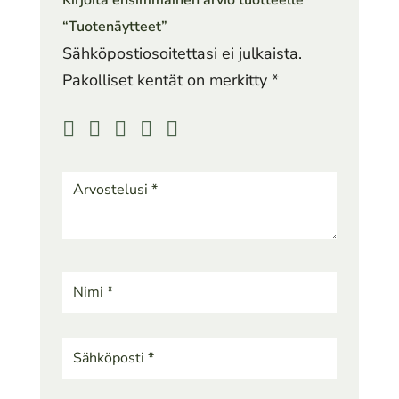
Kirjoita ensimmäinen arvio tuotteelle
“Tuotenäytteet”
Sähköpostiosoitettasi ei julkaista.
Pakolliset kentät on merkitty
*