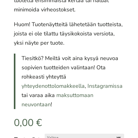
tuotetta ensimmäistä kertaa tai haluat
minimoida virheostokset.
Huom! Tuotenäytteitä lähetetään tuotteista,
joista ei ole tilattu täysikokoista versiota,
yksi näyte per tuote.
Tiesitkö? Meiltä voit aina kysyä neuvoa
sopivien tuotteiden valintaan! Ota
rohkeasti yhteyttä
yhteydenottolomakkeella
,
Instagramissa
tai varaa aika
maksuttomaan
neuvontaan
!
0,00
€